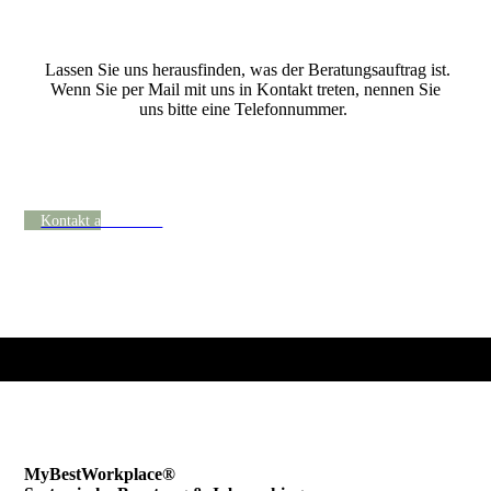
Vereinbaren Sie gerne Ihr kostenfreies Erstgespräch.
Lassen Sie uns herausfinden, was der Beratungs­auftrag ist.
Wenn Sie per Mail mit uns in Kontakt treten, nennen Sie
uns bitte eine Telefonnummer.
Wir rufen gerne zurück und vereinbaren einen
Termin für ein erstes Gespräch.
Kontakt aufnehmen
MyBestWorkplace®